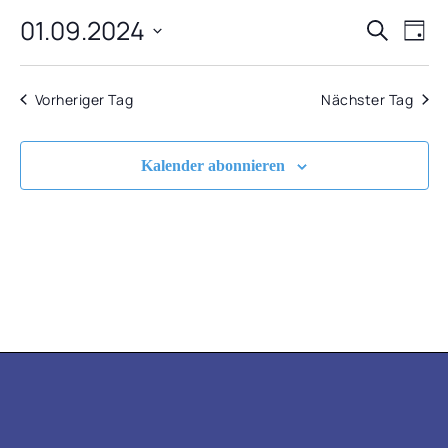
01.09.2024
VERA
VE
SEPTEMBER
Suche
Tag
AN
Datum
SUCH
2024
NA
wählen.
Vorheriger Tag
Nächster Tag
UND
ANSIC
Kalender abonnieren
NAVIG