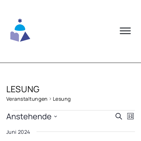
Skip
to
content
LESUNG
Veranstaltungen
Lesung
VERANSTALTUNGEN
Anstehende
VERA
VE
Suche
Liste
AN
Datum
SUCH
Juni 2024
NA
wählen.