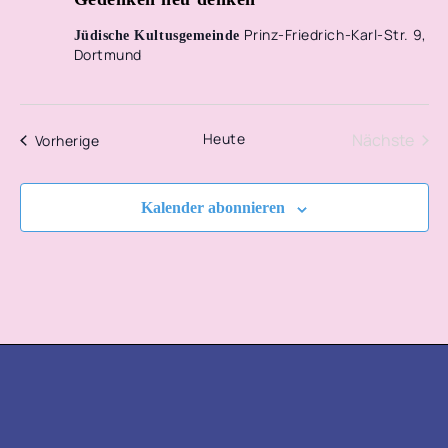
Prinz-Friedrich-Karl-Str. 9,
Jüdische Kultusgemeinde
Dortmund
Heute
Nächste
Veranstaltungen
Vorherige
Veransta
Kalender abonnieren