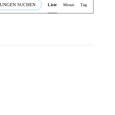
TUNGEN SUCHEN
Liste
Monat
Tag
ANSICHTEN-
NAVIGATION