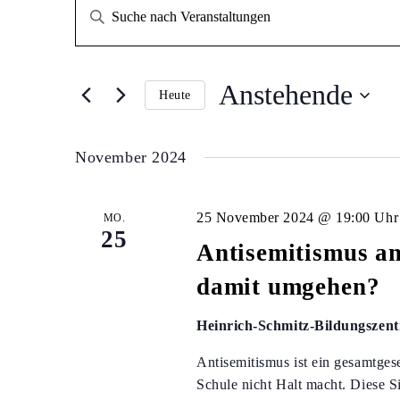
VERANSTALTUN
VERANSTALTUN
Bitte
Schlüsselwort
SUCHE
eingeben.
Suche
UND
Anstehende
nach
Heute
Veranstaltungen
Datum
ANSICHTEN,
Schlüsselwort.
wählen.
November 2024
NAVIGATION
25 November 2024 @ 19:00 Uhr
MO.
25
Antisemitismus an
damit umgehen?
Heinrich-Schmitz-Bildungsze
Antisemitismus ist ein gesamtgese
Schule nicht Halt macht. Diese S