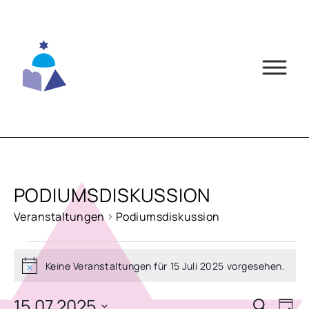
Skip
to
content
PODIUMSDISKUSSION
Veranstaltungen
Podiumsdiskussion
VERANSTALTUNGEN
Keine Veranstaltungen für 15 Juli 2025 vorgesehen.
Hinweis
FÜR
15
15.07.2025
VERA
VE
Suche