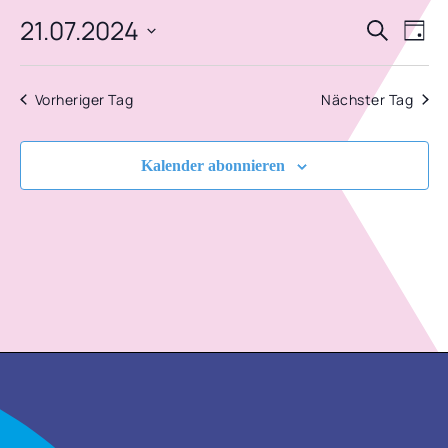
21.07.2024
VERA
VE
JULI
Suche
Tag
AN
Datum
SUCH
2024
NA
wählen.
Vorheriger Tag
Nächster Tag
UND
ANSIC
Kalender abonnieren
NAVIG