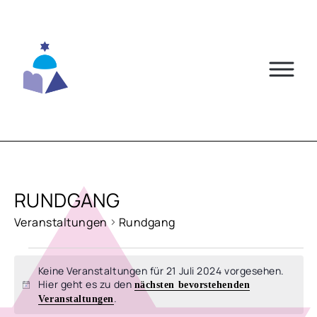
Skip
to
content
RUNDGANG
Veranstaltungen
Rundgang
VERANSTALTUNGEN
Keine Veranstaltungen für 21 Juli 2024 vorgesehen.
FÜR
Hier geht es zu den
nächsten bevorstehenden
Hinweis
.
Veranstaltungen
21