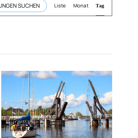
UNGEN SUCHEN
Liste
Monat
Tag
ANSICHTEN-
NAVIGATION