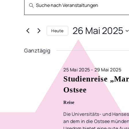
VERANSTALTUNG
VERANSTALTUNG
Bitte
Schlüsselwort
FÜR
SUCHE
eingeben.
Suche
26
UND
26 Mai 2025
nach
Heute
Veranstaltungen
Datum
MAI
ANSICHTEN,
Schlüsselwort.
wählen.
Ganztägig
2025
NAVIGATION
25 Mai 2025
-
29 Mai 2025
Studienreise „Mar
Ostsee
Reise
Die Universitäts- und Hanse
an dem in die Ostsee münden
Usedom bietet eine gute Ausg