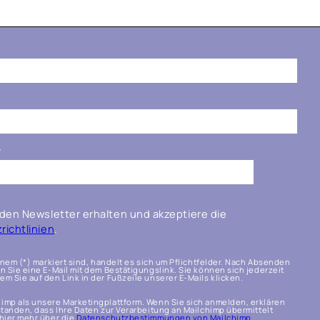
*
den Newsletter erhalten und akzeptiere die
ichtlinien
.
einem (*) markiert sind, handelt es sich um Pflichtfelder. Nach Absenden
n Sie eine E-Mail mit dem Bestätigungslink. Sie können sich jederzeit
m Sie auf den Link in der Fußzeile unserer E-Mails klicken.
imp als unsere Marketingplattform. Wenn Sie sich anmelden, erklären
standen, dass Ihre Daten zur Verarbeitung an Mailchimp übermittelt
hier mehr über die
Datenschutzbestimmungen von Mailchimp
.