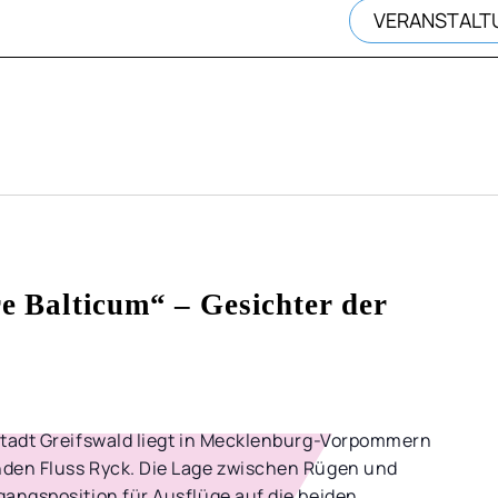
EN
EN
VERANSTALT
e Balticum“ – Gesichter der
stadt Greifswald liegt in Mecklenburg-Vorpommern
den Fluss Ryck. Die Lage zwischen Rügen und
angsposition für Ausflüge auf die beiden