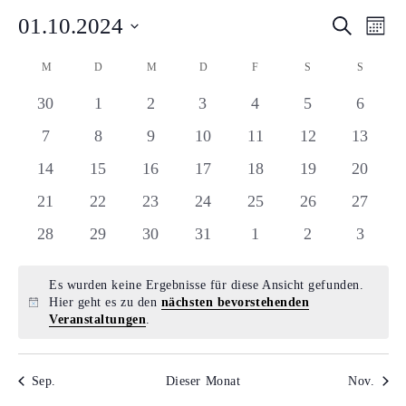
01.10.2024
VERA
VE
Suche
Mona
AN
Datum
SUCH
KALENDER
M
MONTAG
D
DIENSTAG
M
MITTWOCH
D
DONNERSTAG
F
FREITAG
S
SAMSTAG
S
SONNT
wählen.
NA
UND
VON
0
0
0
0
0
0
0
30
1
2
3
4
5
6
Veranstaltungen
Veranstaltungen
Veranstaltungen
Veranstaltungen
Veranstaltungen
Veranstaltunge
ANSI
Veranst
0
0
0
0
0
0
0
7
8
9
10
11
12
13
VERANSTALTUNGEN
Veranstaltungen
Veranstaltungen
Veranstaltungen
Veranstaltungen
Veranstaltungen
Veranstaltungen
Veranst
NAVI
0
0
0
0
0
0
0
14
15
16
17
18
19
20
Veranstaltungen
Veranstaltungen
Veranstaltungen
Veranstaltungen
Veranstaltungen
Veranstaltungen
Veranst
0
0
0
0
0
0
0
21
22
23
24
25
26
27
Veranstaltungen
Veranstaltungen
Veranstaltungen
Veranstaltungen
Veranstaltungen
Veranstaltungen
Veranst
0
0
0
0
0
0
0
28
29
30
31
1
2
3
Veranstaltungen
Veranstaltungen
Veranstaltungen
Veranstaltungen
Veranstaltungen
Veranstaltunge
Veranst
Es wurden keine Ergebnisse für diese Ansicht gefunden.
Hier geht es zu den
nächsten bevorstehenden
Hinweis
Veranstaltungen
.
Sep.
Dieser Monat
Nov.