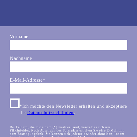
Vorname
Nachname
E-Mail-Adresse
*
*Ich möchte den Newsletter erhalten und akzeptiere
die
Datenschutzrichtlinien
.
Bei Feldern, die mit einem (*) markiert sind, handelt es sich um
Pflichtfelder. Nach Absenden des Formulars erhalten Sie eine E-Mail mit
dem Bestätigungslink. Sie können sich jederzeit wieder abmelden, indem
Sie auf den Link in der Fußzeile unserer E-Mails klicken.