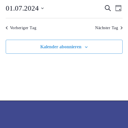
01.07.2024
VERA
VE
Suche
JULI
Tag
AN
Datum
SUCH
2024
wählen.
NA
Vorheriger Tag
Nächster Tag
UND
ANSI
Kalender abonnieren
NAVI