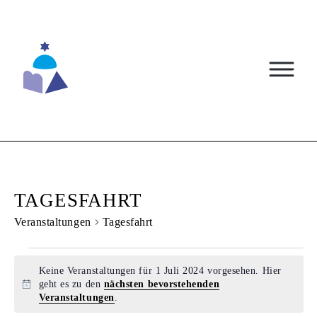
Skip
to
content
TAGESFAHRT
Veranstaltungen
Tagesfahrt
VERANSTALTUNGEN
Keine Veranstaltungen für 1 Juli 2024 vorgesehen. Hier
FÜR
geht es zu den
nächsten bevorstehenden
Hinweis
Veranstaltungen
.
1