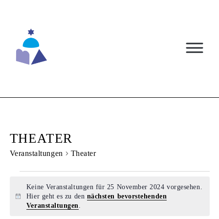
Skip
to
content
THEATER
Veranstaltungen
Theater
VERANSTALTUNGEN
Keine Veranstaltungen für 25 November 2024 vorgesehen.
FÜR
Hier geht es zu den
nächsten bevorstehenden
Hinweis
Veranstaltungen
.
25