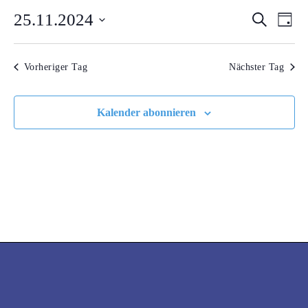
25.11.2024
VERA
VE
Suche
NOVEMBER
Tag
AN
Datum
SUCH
2024
wählen.
NA
Vorheriger Tag
Nächster Tag
UND
ANSI
Kalender abonnieren
NAVI