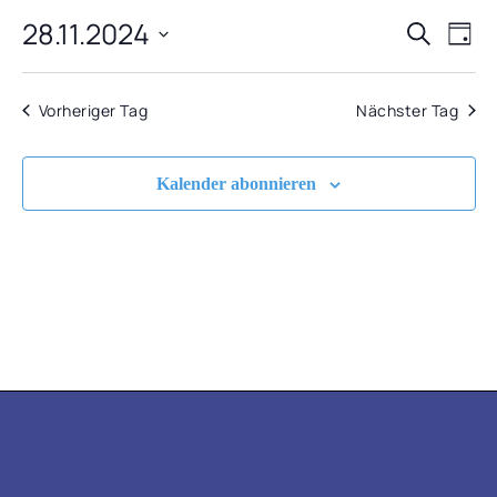
28.11.2024
VERA
VE
NOVEMBER
Suche
Tag
AN
Datum
SUCH
2024
NA
wählen.
Vorheriger Tag
Nächster Tag
UND
ANSIC
Kalender abonnieren
NAVIG