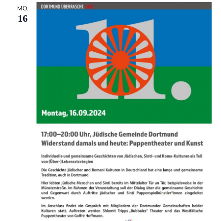
UND
MO.
ANSIC
16
NAVIG