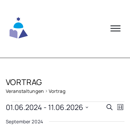
Skip
to
content
VORTRAG
Veranstaltungen
Vortrag
VERANSTALTUNGEN
01.06.2024
 - 
11.06.2026
VERA
VE
Suche
Liste
AN
Datum
SUCH
September 2024
NA
wählen.