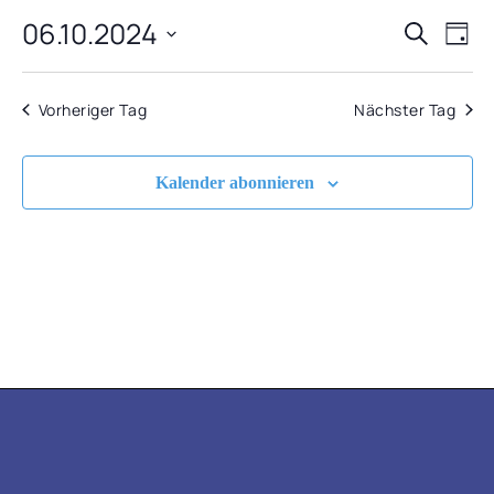
06.10.2024
VERA
VE
OKTOBER
Suche
Tag
AN
Datum
SUCH
2024
NA
wählen.
Vorheriger Tag
Nächster Tag
UND
ANSIC
Kalender abonnieren
NAVIG