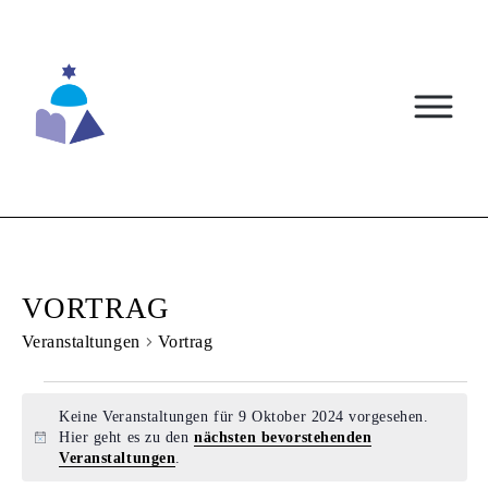
Skip
to
content
VORTRAG
Veranstaltungen
Vortrag
VERANSTALTUNGEN
Keine Veranstaltungen für 9 Oktober 2024 vorgesehen.
FÜR
Hier geht es zu den
nächsten bevorstehenden
Hinweis
Veranstaltungen
.
9