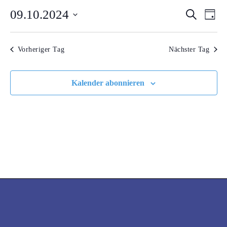
09.10.2024
VERA
VE
Suche
OKTOBER
Tag
AN
Datum
SUCH
2024
wählen.
NA
Vorheriger Tag
Nächster Tag
UND
ANSI
Kalender abonnieren
NAVI