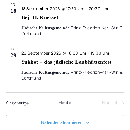
UND
FR.
18 September 2026 @ 17:30 Uhr
-
20:30 Uhr
ANSIC
18
Bejt HaKnesset
NAVIG
Prinz-Friedrich-Karl-Str. 9,
Jüdische Kultusgemeinde
Dortmund
DI.
29 September 2026 @ 18:00 Uhr
-
19:30 Uhr
29
Sukkot – das jüdische Laubhüttenfest
Prinz-Friedrich-Karl-Str. 9,
Jüdische Kultusgemeinde
Dortmund
Heute
Nächste
Veranstaltungen
Vorherige
Veransta
Kalender abonnieren