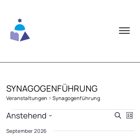
Skip
to
content
SYNAGOGENFÜHRUNG
Veranstaltungen
Synagogenführung
VERANSTALTUNGEN
Anstehend
VERA
VE
Suche
Liste
AN
Datum
SUCH
September 2026
NA
wählen.