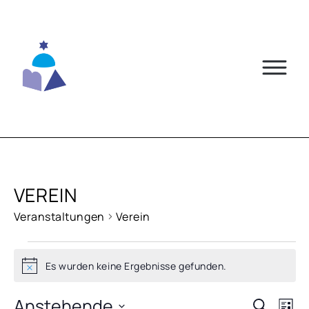
Skip
to
content
VEREIN
Veranstaltungen
Verein
VERANSTALTUNGEN
Es wurden keine Ergebnisse gefunden.
Hinweis
Anstehende
VERA
VE
Suche