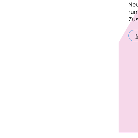
Neu
run
Zu