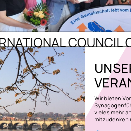
IONAL COUNCIL OF CHR
UNSE
VERA
Wir bieten Vo
Synagogenfüh
vieles mehr a
mitzudenken u