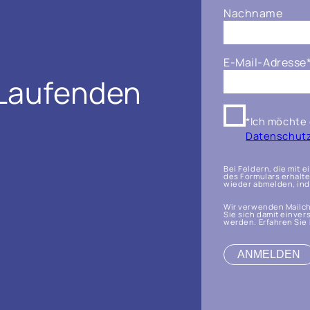
Nachname
E-Mail-Adresse
 Laufenden
*Ich möchte 
Datenschutzr
Bei Feldern, die mit 
des Formulars erhalte
wieder abmelden, inde
Wir verwenden Mailch
Sie sich damit einver
werden. Erfahren Sie 