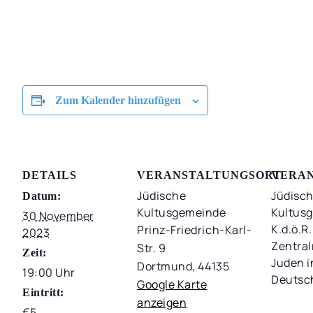
Zum Kalender hinzufügen
DETAILS
VERANSTALTUNGSORT
VERA
Jüdische
Jüdisc
Datum:
Kultusgemeinde
Kultus
30 November
K.d.ö.R.
Prinz-Friedrich-Karl-
2023
Zentral
Str. 9
Zeit:
Juden i
Dortmund
,
44135
19:00 Uhr
Deutsc
Google Karte
Eintritt:
anzeigen
€5