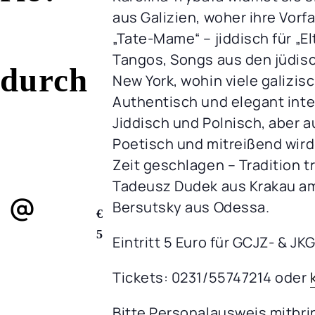
aus Galizien, woher ihre Vo
„Tate-Mame“ – jiddisch für „El
Tangos, Songs aus den jüdis
 durch
New York, wohin viele galizis
Authentisch und elegant inte
Jiddisch und Polnisch, aber 
Poetisch und mitreißend wird
Zeit geschlagen – Tradition t
Tadeusz Dudek aus Krakau a
3 @
Bersutsky aus Odessa.
€
5
Eintritt 5 Euro für GCJZ- & JK
Tickets: 0231/55747214 oder
Bitte Personalausweis mitbri