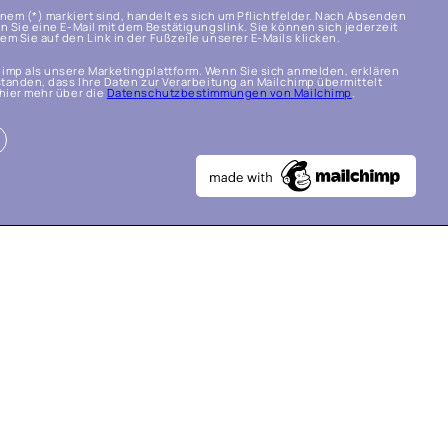
einem (*) markiert sind, handelt es sich um Pflichtfelder. Nach Absenden
n Sie eine E-Mail mit dem Bestätigungslink. Sie können sich jederzeit
m Sie auf den Link in der Fußzeile unserer E-Mails klicken.
imp als unsere Marketingplattform. Wenn Sie sich anmelden, erklären
standen, dass Ihre Daten zur Verarbeitung an Mailchimp übermittelt
hier mehr über die
Datenschutzbestimmungen von Mailchimp
.