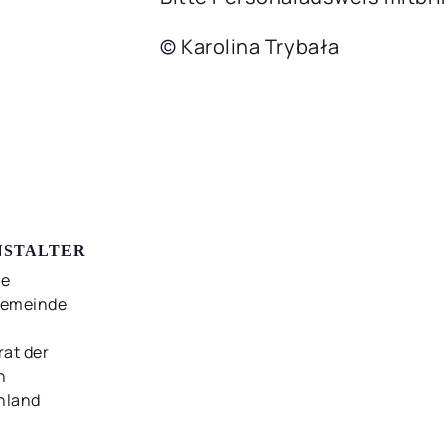
© Karolina Trybała
NSTALTER
he
gemeinde
rat der
n
hland