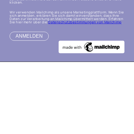
klicken.
Wir verwenden Mailchimp als unsere Marketingplattform. Wenn Sie
sich anmelden, erklären Sie sich damit einverstanden, dass Ihre
Daten zur Verarbeitung an Mailchimp übermittelt werden. Erfahren
Sie hier mehr über die
Datenschutzbestimmungen von Mailchimp
.
VERANSTALTUNGEN
ÜBER UNS
ARCHIV
MITGLIED WERDEN
IMPRESSUM
|
DATENSCHUTZ
|
KONTAKT