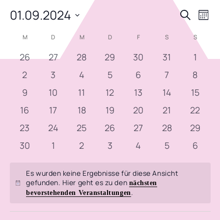
01.09.2024
VERA
VE
Suche
Mona
AN
Datum
SUCH
KALENDER
M
MONTAG
D
DIENSTAG
M
MITTWOCH
D
DONNERSTAG
F
FREITAG
S
SAMSTAG
S
SONNT
NA
wählen.
UND
VON
0
0
0
0
0
0
0
26
27
28
29
30
31
1
ANSIC
Veranstaltungen
Veranstaltungen
Veranstaltungen
Veranstaltungen
Veranstaltungen
Veranstaltun
Veran
0
0
0
0
0
0
0
VERANSTALTUNGEN
2
3
4
5
6
7
8
Veranstaltungen
Veranstaltungen
Veranstaltungen
Veranstaltungen
Veranstaltungen
Veranstaltun
Verans
NAVIG
0
0
0
0
0
0
0
9
10
11
12
13
14
15
Veranstaltungen
Veranstaltungen
Veranstaltungen
Veranstaltungen
Veranstaltungen
Veranstaltun
Verans
0
0
0
0
0
0
0
16
17
18
19
20
21
22
Veranstaltungen
Veranstaltungen
Veranstaltungen
Veranstaltungen
Veranstaltungen
Veranstaltun
Verans
0
0
0
0
0
0
0
23
24
25
26
27
28
29
Veranstaltungen
Veranstaltungen
Veranstaltungen
Veranstaltungen
Veranstaltungen
Veranstaltun
Verans
0
0
0
0
0
0
0
30
1
2
3
4
5
6
Veranstaltungen
Veranstaltungen
Veranstaltungen
Veranstaltungen
Veranstaltungen
Veranstaltun
Verans
Es wurden keine Ergebnisse für diese Ansicht
gefunden. Hier geht es zu den
nächsten
Hinweis
.
bevorstehenden Veranstaltungen