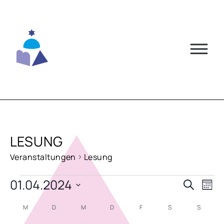
Skip
to
content
LESUNG
Veranstaltungen
Lesung
VERANSTALTUNGEN
01.04.2024
VERA
VE
Suche
Mona
AN
Datum
SUCH
KALENDER
M
MONTAG
D
DIENSTAG
M
MITTWOCH
D
DONNERSTAG
F
FREITAG
S
SAMSTAG
S
SONNT
NA
wählen.