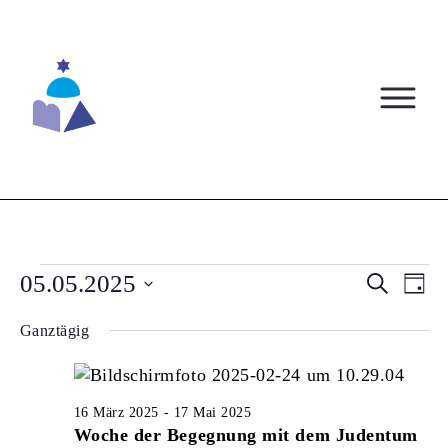
Skip
to
content
VERANSTALTUNGEN
05.05.2025
VERA
VE
Suche
Tag
AN
Datum
FÜR
SUCH
Ganztägig
wählen.
NA
5
UND
MAI
ANSI
16 März 2025
-
17 Mai 2025
2025
NAVI
Woche der Begegnung mit dem Judentum